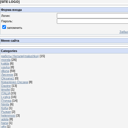
[
SITE LOGO
]
Форма входа
Логин:
Пароль:
запомнить
Забыл
Меню сайта
Categories
работы Натали(malushka)
[15]
morela
[26]
kalida
[6]
vavka
[8]
diluna
[59]
Лисенок
[3]
Oksana1
[0]
Коваленко Оксана
[8]
Daoine
[13]
timofei
[1]
ITALIA
[15]
Lyalya
[16]
Птичка
[14]
Nimfa
[6]
КоКа
[1]
Рыжая
[2]
helenmost
[3]
adela
[8]
hana
[1]
alfa
[1]