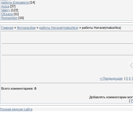
работы Елизавета
[14]
musa
[37]
Valery
[122]
Oksana
[11]
Romashkin
[16]
Главная
»
Фотоальбом
»
работы Натали(malushka)
» работы Натали(malushka)
« Предыдущая
|
5
6
Всего комментариев
:
0
Добавлять комментарии могу
[
Р
Полная версия сайта